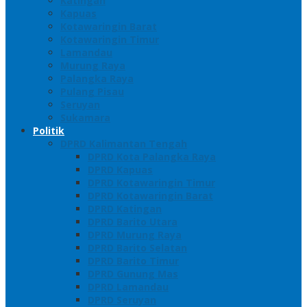
Katingan
Kapuas
Kotawaringin Barat
Kotawaringin Timur
Lamandau
Murung Raya
Palangka Raya
Pulang Pisau
Seruyan
Sukamara
Politik
DPRD Kalimantan Tengah
DPRD Kota Palangka Raya
DPRD Kapuas
DPRD Kotawaringin Timur
DPRD Kotawaringin Barat
DPRD Katingan
DPRD Barito Utara
DPRD Murung Raya
DPRD Barito Selatan
DPRD Barito Timur
DPRD Gunung Mas
DPRD Lamandau
DPRD Seruyan