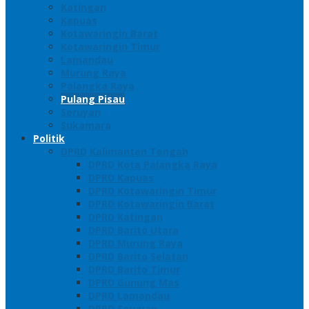
Katingan
Kapuas
Kotawaringin Barat
Kotawaringin Timur
Lamandau
Murung Raya
Palangka Raya
Pulang Pisau
Seruyan
Sukamara
Politik
DPRD Kalimantan Tengah
DPRD Kota Palangka Raya
DPRD Kapuas
DPRD Kotawaringin Timur
DPRD Kotawaringin Barat
DPRD Katingan
DPRD Barito Utara
DPRD Murung Raya
DPRD Barito Selatan
DPRD Barito Timur
DPRD Gunung Mas
DPRD Lamandau
DPRD Seruyan