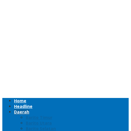
Home
Headline
Daerah
Barito Timur
Barito Utara
Barito Selatan