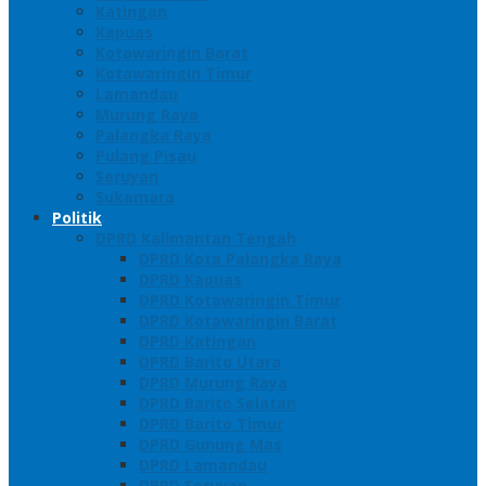
Katingan
Kapuas
Kotawaringin Barat
Kotawaringin Timur
Lamandau
Murung Raya
Palangka Raya
Pulang Pisau
Seruyan
Sukamara
Politik
DPRD Kalimantan Tengah
DPRD Kota Palangka Raya
DPRD Kapuas
DPRD Kotawaringin Timur
DPRD Kotawaringin Barat
DPRD Katingan
DPRD Barito Utara
DPRD Murung Raya
DPRD Barito Selatan
DPRD Barito Timur
DPRD Gunung Mas
DPRD Lamandau
DPRD Seruyan