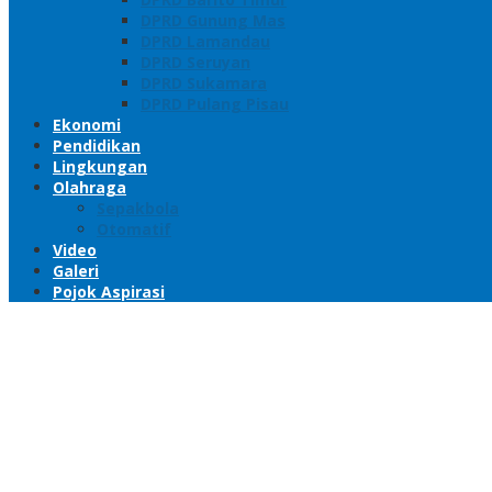
DPRD Gunung Mas
DPRD Lamandau
DPRD Seruyan
DPRD Sukamara
DPRD Pulang Pisau
Ekonomi
Pendidikan
Lingkungan
Olahraga
Sepakbola
Otomatif
Video
Galeri
Pojok Aspirasi