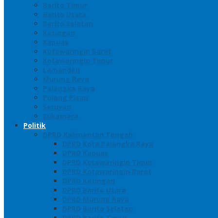
Barito Timur
Barito Utara
Barito Selatan
Katingan
Kapuas
Kotawaringin Barat
Kotawaringin Timur
Lamandau
Murung Raya
Palangka Raya
Pulang Pisau
Seruyan
Sukamara
Politik
DPRD Kalimantan Tengah
DPRD Kota Palangka Raya
DPRD Kapuas
DPRD Kotawaringin Timur
DPRD Kotawaringin Barat
DPRD Katingan
DPRD Barito Utara
DPRD Murung Raya
DPRD Barito Selatan
DPRD Barito Timur