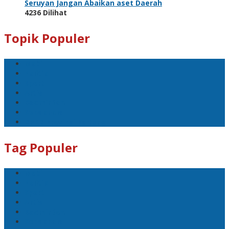
Seruyan Jangan Abaikan aset Daerah
4236 Dilihat
Topik Populer
Mobil
Politik
Sport
Artis
Badminton
Sepakbola
DPRD Provinsi Kalteng
Tag Populer
Mobil
Politik
Sport
Artis
Badminton
Sepakbola