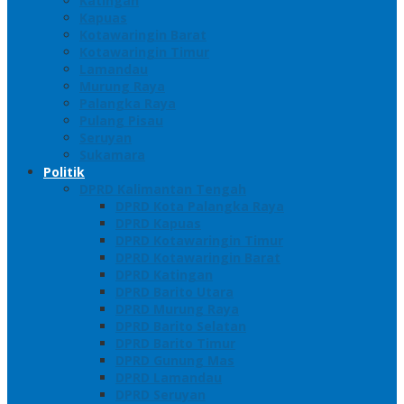
Katingan
Kapuas
Kotawaringin Barat
Kotawaringin Timur
Lamandau
Murung Raya
Palangka Raya
Pulang Pisau
Seruyan
Sukamara
Politik
DPRD Kalimantan Tengah
DPRD Kota Palangka Raya
DPRD Kapuas
DPRD Kotawaringin Timur
DPRD Kotawaringin Barat
DPRD Katingan
DPRD Barito Utara
DPRD Murung Raya
DPRD Barito Selatan
DPRD Barito Timur
DPRD Gunung Mas
DPRD Lamandau
DPRD Seruyan