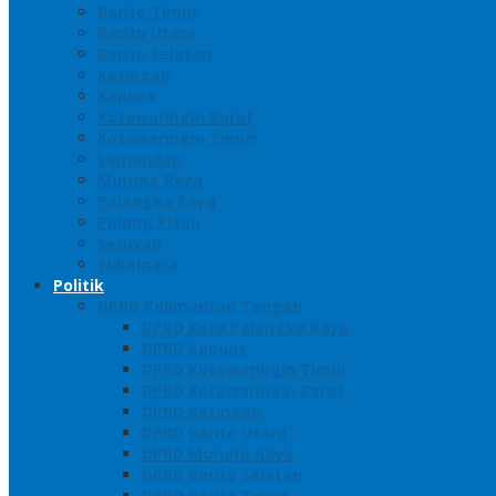
Barito Timur
Barito Utara
Barito Selatan
Katingan
Kapuas
Kotawaringin Barat
Kotawaringin Timur
Lamandau
Murung Raya
Palangka Raya
Pulang Pisau
Seruyan
Sukamara
Politik
DPRD Kalimantan Tengah
DPRD Kota Palangka Raya
DPRD Kapuas
DPRD Kotawaringin Timur
DPRD Kotawaringin Barat
DPRD Katingan
DPRD Barito Utara
DPRD Murung Raya
DPRD Barito Selatan
DPRD Barito Timur