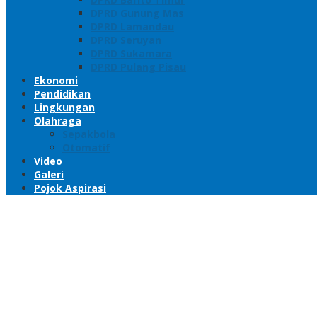
DPRD Gunung Mas
DPRD Lamandau
DPRD Seruyan
DPRD Sukamara
DPRD Pulang Pisau
Ekonomi
Pendidikan
Lingkungan
Olahraga
Sepakbola
Otomatif
Video
Galeri
Pojok Aspirasi