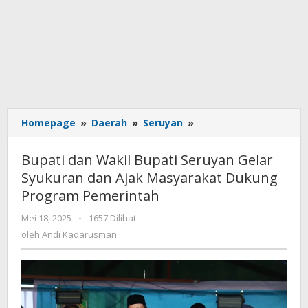
Homepage
»
Daerah
»
Seruyan
»
Bupati
dan
Wakil
Bupati dan Wakil Bupati Seruyan Gelar
Bupati
Syukuran dan Ajak Masyarakat Dukung
Seruyan
Program Pemerintah
Gelar
Syukuran
Mei 18, 2025
oleh
-
1657 Dilihat
dan
Andi
oleh
Andi Kadarusman
Ajak
Kadarusman
Masyarakat
Dukung
Program
Pemerintah