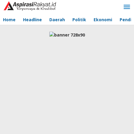
Lewati
ke
konten
Home
Headline
Daerah
Politik
Ekonomi
Pendid