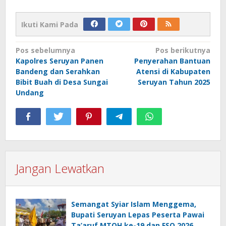
Ikuti Kami Pada
Navigasi
Pos sebelumnya
Pos berikutnya
Kapolres Seruyan Panen
Penyerahan Bantuan
pos
Bandeng dan Serahkan
Atensi di Kabupaten
Bibit Buah di Desa Sungai
Seruyan Tahun 2025
Undang
Jangan Lewatkan
Semangat Syiar Islam Menggema,
Bupati Seruyan Lepas Peserta Pawai
Ta’aruf MTQH ke-19 dan FSQ 2026