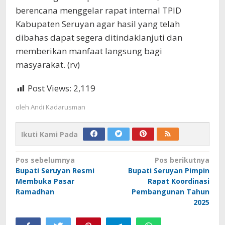
berencana menggelar rapat internal TPID
Kabupaten Seruyan agar hasil yang telah
dibahas dapat segera ditindaklanjuti dan
memberikan manfaat langsung bagi
masyarakat. (rv)
Post Views:
2,119
oleh
Andi Kadarusman
Ikuti Kami Pada
Navigasi
Pos sebelumnya
Pos berikutnya
Bupati Seruyan Resmi
Bupati Seruyan Pimpin
pos
Membuka Pasar
Rapat Koordinasi
Ramadhan
Pembangunan Tahun
2025