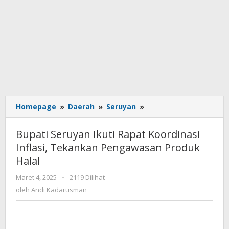
Homepage
»
Daerah
»
Seruyan
»
Bupati
Seruyan
Ikuti
Bupati Seruyan Ikuti Rapat Koordinasi
Rapat
Inflasi, Tekankan Pengawasan Produk
Koordinasi
Halal
Inflasi,
Tekankan
Maret 4, 2025
oleh
-
2119 Dilihat
Pengawasan
Andi
oleh
Andi Kadarusman
Produk
Kadarusman
Halal