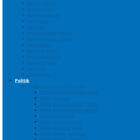
Barito Timur
Barito Utara
Barito Selatan
Katingan
Kapuas
Kotawaringin Barat
Kotawaringin Timur
Lamandau
Murung Raya
Palangka Raya
Pulang Pisau
Seruyan
Sukamara
Politik
DPRD Kalimantan Tengah
DPRD Kota Palangka Raya
DPRD Kapuas
DPRD Kotawaringin Timur
DPRD Kotawaringin Barat
DPRD Katingan
DPRD Barito Utara
DPRD Murung Raya
DPRD Barito Selatan
DPRD Barito Timur