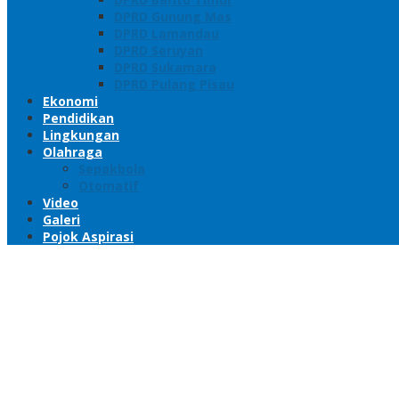
DPRD Gunung Mas
DPRD Lamandau
DPRD Seruyan
DPRD Sukamara
DPRD Pulang Pisau
Ekonomi
Pendidikan
Lingkungan
Olahraga
Sepakbola
Otomatif
Video
Galeri
Pojok Aspirasi