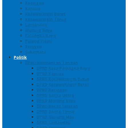
Katingan
Kapuas
Kotawaringin Barat
Kotawaringin Timur
Lamandau
Murung Raya
Palangka Raya
Pulang Pisau
Seruyan
Sukamara
Politik
DPRD Kalimantan Tengah
DPRD Kota Palangka Raya
DPRD Kapuas
DPRD Kotawaringin Timur
DPRD Kotawaringin Barat
DPRD Katingan
DPRD Barito Utara
DPRD Murung Raya
DPRD Barito Selatan
DPRD Barito Timur
DPRD Gunung Mas
DPRD Lamandau
DPRD Seruyan