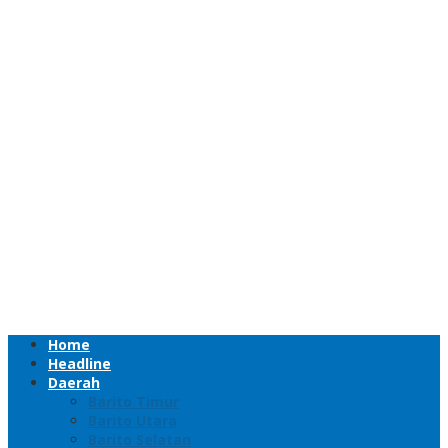
Home
Headline
Daerah
Barito Timur
Barito Utara
Barito Selatan