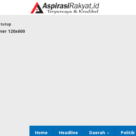
Lewati
ke
konten
tutup
Home
Headline
Daerah
Politik