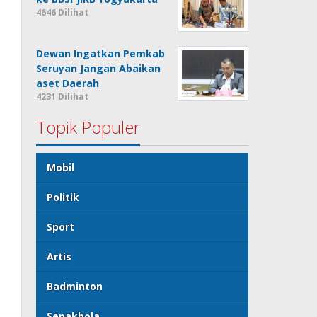
4646 Dilihat
Dewan Ingatkan Pemkab
Seruyan Jangan Abaikan
aset Daerah
4231 Dilihat
Topik Populer
Mobil
Politik
Sport
Artis
Badminton
Sepakbola