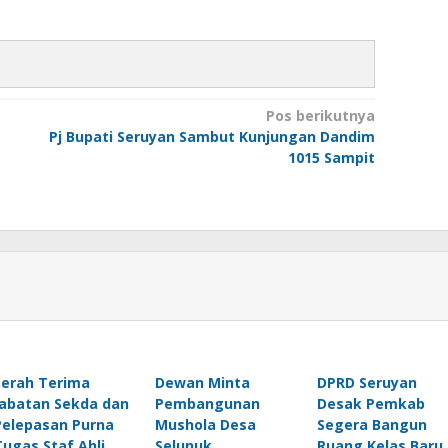
Pos berikutnya
Pj Bupati Seruyan Sambut Kunjungan Dandim
1015 Sampit
Serah Terima
Dewan Minta
DPRD Seruyan
Jabatan Sekda dan
Pembangunan
Desak Pemkab
Pelepasan Purna
Mushola Desa
Segera Bangun
Tugas Staf Ahli
Selunuk
Ruang Kelas Baru