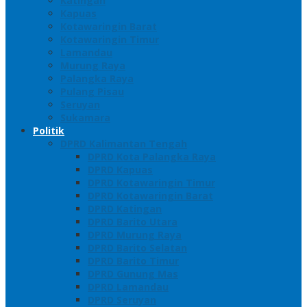
Katingan
Kapuas
Kotawaringin Barat
Kotawaringin Timur
Lamandau
Murung Raya
Palangka Raya
Pulang Pisau
Seruyan
Sukamara
Politik
DPRD Kalimantan Tengah
DPRD Kota Palangka Raya
DPRD Kapuas
DPRD Kotawaringin Timur
DPRD Kotawaringin Barat
DPRD Katingan
DPRD Barito Utara
DPRD Murung Raya
DPRD Barito Selatan
DPRD Barito Timur
DPRD Gunung Mas
DPRD Lamandau
DPRD Seruyan