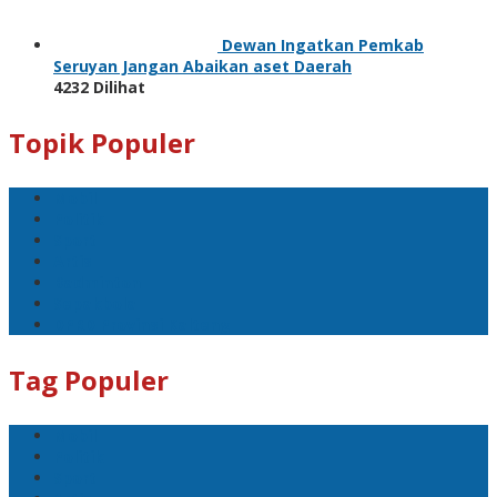
Dewan Ingatkan Pemkab
Seruyan Jangan Abaikan aset Daerah
4232 Dilihat
Topik Populer
Mobil
Politik
Sport
Artis
Badminton
Sepakbola
DPRD Provinsi Kalteng
Tag Populer
Mobil
Politik
Sport