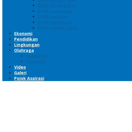
DPRD Gunung Mas
DPRD Lamandau
DPRD Seruyan
DPRD Sukamara
DPRD Pulang Pisau
Ekonomi
Pendidikan
Lingkungan
Olahraga
Sepakbola
Otomatif
Video
Galeri
Pojok Aspirasi