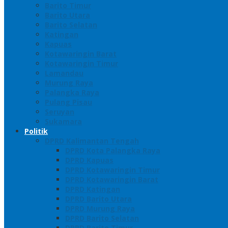
Barito Timur
Barito Utara
Barito Selatan
Katingan
Kapuas
Kotawaringin Barat
Kotawaringin Timur
Lamandau
Murung Raya
Palangka Raya
Pulang Pisau
Seruyan
Sukamara
Politik
DPRD Kalimantan Tengah
DPRD Kota Palangka Raya
DPRD Kapuas
DPRD Kotawaringin Timur
DPRD Kotawaringin Barat
DPRD Katingan
DPRD Barito Utara
DPRD Murung Raya
DPRD Barito Selatan
DPRD Barito Timur