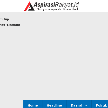
Lewati
ke
konten
tutup
Home
Headline
Daerah
Politik