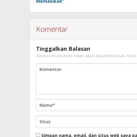
Memalukan”
Komentar
Tinggalkan Balasan
Alamat email Anda tidak akan dipublikasikan.
Ruas
Simpan nama, email, dan situs web saya p