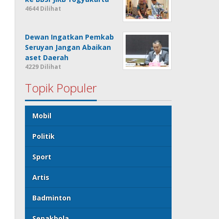
4644 Dilihat
Dewan Ingatkan Pemkab
Seruyan Jangan Abaikan
aset Daerah
4229 Dilihat
Topik Populer
Mobil
Politik
Sport
Artis
Badminton
Sepakbola