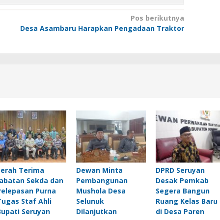
Pos berikutnya
Desa Asambaru Harapkan Pengadaan Traktor
Serah Terima
Dewan Minta
DPRD Seruyan
Jabatan Sekda dan
Pembangunan
Desak Pemkab
Pelepasan Purna
Mushola Desa
Segera Bangun
Tugas Staf Ahli
Selunuk
Ruang Kelas Baru
Bupati Seruyan
Dilanjutkan
di Desa Paren