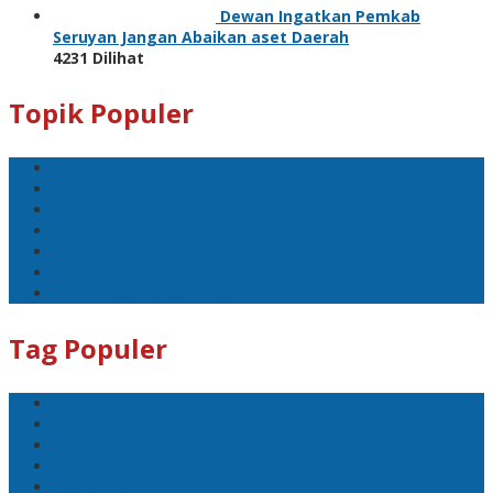
Dewan Ingatkan Pemkab
Seruyan Jangan Abaikan aset Daerah
4231 Dilihat
Topik Populer
Mobil
Politik
Sport
Artis
Badminton
Sepakbola
DPRD Provinsi Kalteng
Tag Populer
Mobil
Politik
Sport
Artis
Badminton