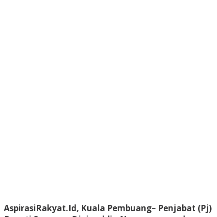
AspirasiRakyat.Id, Kuala Pembuang– Penjabat (Pj)