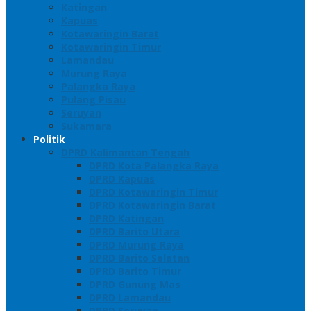
Katingan
Kapuas
Kotawaringin Barat
Kotawaringin Timur
Lamandau
Murung Raya
Palangka Raya
Pulang Pisau
Seruyan
Sukamara
Politik
DPRD Kalimantan Tengah
DPRD Kota Palangka Raya
DPRD Kapuas
DPRD Kotawaringin Timur
DPRD Kotawaringin Barat
DPRD Katingan
DPRD Barito Utara
DPRD Murung Raya
DPRD Barito Selatan
DPRD Barito Timur
DPRD Gunung Mas
DPRD Lamandau
DPRD Seruyan