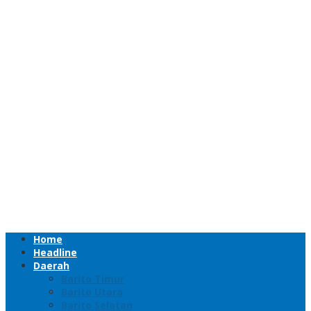
Home
Headline
Daerah
Barito Timur
Barito Utara
Barito Selatan