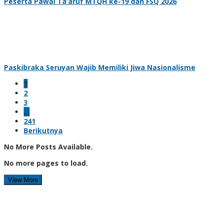
Peserta Pawai Ta’aruf MTQH ke-19 dan FSQ 2026
Paskibraka Seruyan Wajib Memiliki Jiwa Nasionalisme
1
2
3
…
241
Berikutnya
No More Posts Available.
No more pages to load.
View More