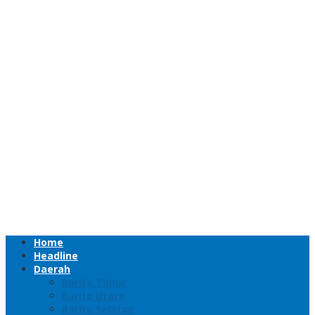
Home
Headline
Daerah
Barito Timur
Barito Utara
Barito Selatan