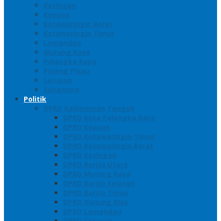
Katingan
Kapuas
Kotawaringin Barat
Kotawaringin Timur
Lamandau
Murung Raya
Palangka Raya
Pulang Pisau
Seruyan
Sukamara
Politik
DPRD Kalimantan Tengah
DPRD Kota Palangka Raya
DPRD Kapuas
DPRD Kotawaringin Timur
DPRD Kotawaringin Barat
DPRD Katingan
DPRD Barito Utara
DPRD Murung Raya
DPRD Barito Selatan
DPRD Barito Timur
DPRD Gunung Mas
DPRD Lamandau
DPRD Seruyan