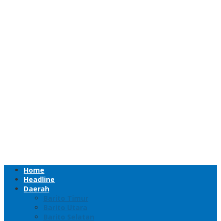
Home
Headline
Daerah
Barito Timur
Barito Utara
Barito Selatan