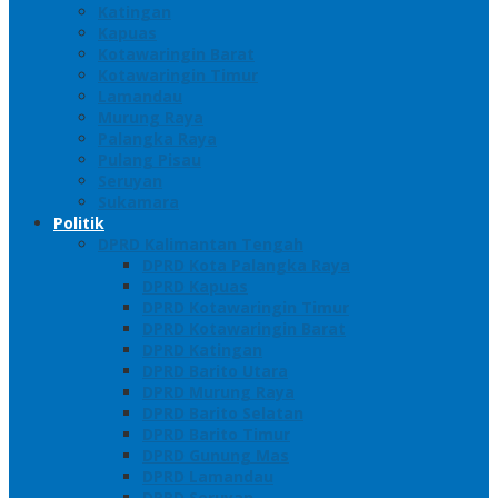
Katingan
Kapuas
Kotawaringin Barat
Kotawaringin Timur
Lamandau
Murung Raya
Palangka Raya
Pulang Pisau
Seruyan
Sukamara
Politik
DPRD Kalimantan Tengah
DPRD Kota Palangka Raya
DPRD Kapuas
DPRD Kotawaringin Timur
DPRD Kotawaringin Barat
DPRD Katingan
DPRD Barito Utara
DPRD Murung Raya
DPRD Barito Selatan
DPRD Barito Timur
DPRD Gunung Mas
DPRD Lamandau
DPRD Seruyan