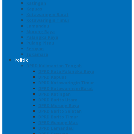
Katingan
Kapuas
Kotawaringin Barat
Kotawaringin Timur
Lamandau
Murung Raya
Palangka Raya
Pulang Pisau
Seruyan
Sukamara
Politik
DPRD Kalimantan Tengah
DPRD Kota Palangka Raya
DPRD Kapuas
DPRD Kotawaringin Timur
DPRD Kotawaringin Barat
DPRD Katingan
DPRD Barito Utara
DPRD Murung Raya
DPRD Barito Selatan
DPRD Barito Timur
DPRD Gunung Mas
DPRD Lamandau
DPRD Seruyan