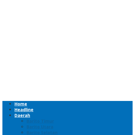
Home
Headline
Daerah
Barito Timur
Barito Utara
Barito Selatan