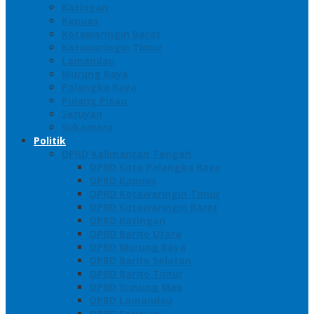
Katingan
Kapuas
Kotawaringin Barat
Kotawaringin Timur
Lamandau
Murung Raya
Palangka Raya
Pulang Pisau
Seruyan
Sukamara
Politik
DPRD Kalimantan Tengah
DPRD Kota Palangka Raya
DPRD Kapuas
DPRD Kotawaringin Timur
DPRD Kotawaringin Barat
DPRD Katingan
DPRD Barito Utara
DPRD Murung Raya
DPRD Barito Selatan
DPRD Barito Timur
DPRD Gunung Mas
DPRD Lamandau
DPRD Seruyan