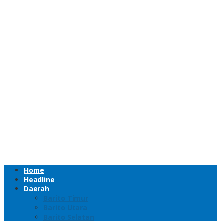
Home
Headline
Daerah
Barito Timur
Barito Utara
Barito Selatan