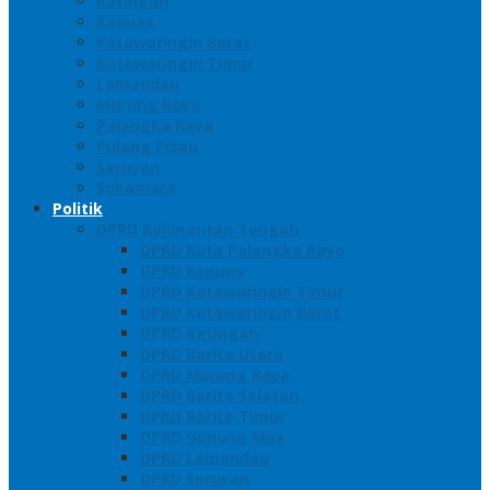
Katingan
Kapuas
Kotawaringin Barat
Kotawaringin Timur
Lamandau
Murung Raya
Palangka Raya
Pulang Pisau
Seruyan
Sukamara
Politik
DPRD Kalimantan Tengah
DPRD Kota Palangka Raya
DPRD Kapuas
DPRD Kotawaringin Timur
DPRD Kotawaringin Barat
DPRD Katingan
DPRD Barito Utara
DPRD Murung Raya
DPRD Barito Selatan
DPRD Barito Timur
DPRD Gunung Mas
DPRD Lamandau
DPRD Seruyan