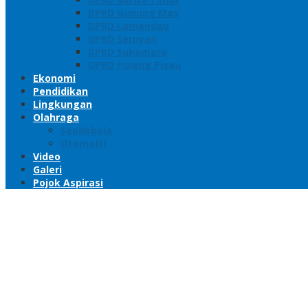
DPRD Gunung Mas
DPRD Lamandau
DPRD Seruyan
DPRD Sukamara
DPRD Pulang Pisau
Ekonomi
Pendidikan
Lingkungan
Olahraga
Sepakbola
Otomatif
Video
Galeri
Pojok Aspirasi