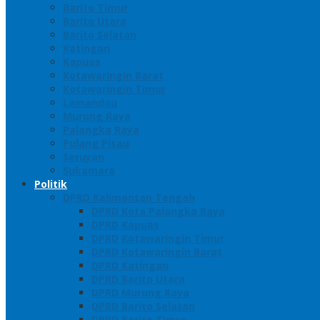
Barito Timur
Barito Utara
Barito Selatan
Katingan
Kapuas
Kotawaringin Barat
Kotawaringin Timur
Lamandau
Murung Raya
Palangka Raya
Pulang Pisau
Seruyan
Sukamara
Politik
DPRD Kalimantan Tengah
DPRD Kota Palangka Raya
DPRD Kapuas
DPRD Kotawaringin Timur
DPRD Kotawaringin Barat
DPRD Katingan
DPRD Barito Utara
DPRD Murung Raya
DPRD Barito Selatan
DPRD Barito Timur