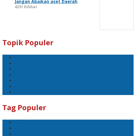
Jangan Abaikan aset Daerah
4231 Dilihat
Topik Populer
Mobil
Politik
Sport
Artis
Badminton
Sepakbola
DPRD Provinsi Kalteng
Tag Populer
Mobil
Politik
Sport