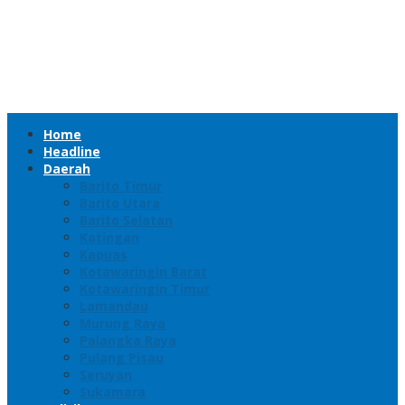
Home
Headline
Daerah
Barito Timur
Barito Utara
Barito Selatan
Katingan
Kapuas
Kotawaringin Barat
Kotawaringin Timur
Lamandau
Murung Raya
Palangka Raya
Pulang Pisau
Seruyan
Sukamara