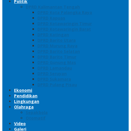
Politik
DPRD Kalimantan Tengah
DPRD Kota Palangka Raya
DPRD Kapuas
DPRD Kotawaringin Timur
DPRD Kotawaringin Barat
DPRD Katingan
DPRD Barito Utara
DPRD Murung Raya
DPRD Barito Selatan
DPRD Barito Timur
DPRD Gunung Mas
DPRD Lamandau
DPRD Seruyan
DPRD Sukamara
DPRD Pulang Pisau
Ekonomi
Pendidikan
Lingkungan
Olahraga
Sepakbola
Otomatif
Video
Galeri