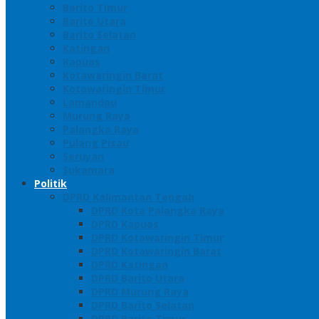
Barito Timur
Barito Utara
Barito Selatan
Katingan
Kapuas
Kotawaringin Barat
Kotawaringin Timur
Lamandau
Murung Raya
Palangka Raya
Pulang Pisau
Seruyan
Sukamara
Politik
DPRD Kalimantan Tengah
DPRD Kota Palangka Raya
DPRD Kapuas
DPRD Kotawaringin Timur
DPRD Kotawaringin Barat
DPRD Katingan
DPRD Barito Utara
DPRD Murung Raya
DPRD Barito Selatan
DPRD Barito Timur