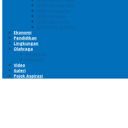
DPRD Gunung Mas
DPRD Lamandau
DPRD Seruyan
DPRD Sukamara
DPRD Pulang Pisau
Ekonomi
Pendidikan
Lingkungan
Olahraga
Sepakbola
Otomatif
Video
Galeri
Pojok Aspirasi