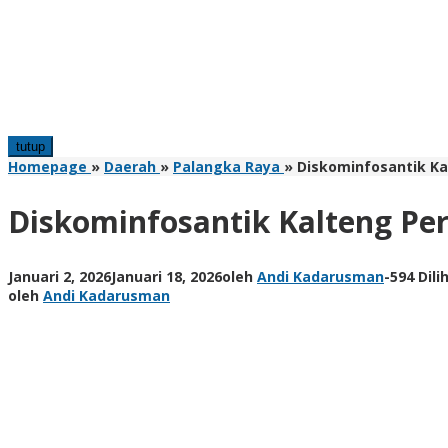
tutup
Homepage
»
Daerah
»
Palangka Raya
»
Diskominfosantik Ka
Diskominfosantik Kalteng Per
Januari 2, 2026
Januari 18, 2026
oleh
Andi Kadarusman
-
594 Dili
oleh
Andi Kadarusman