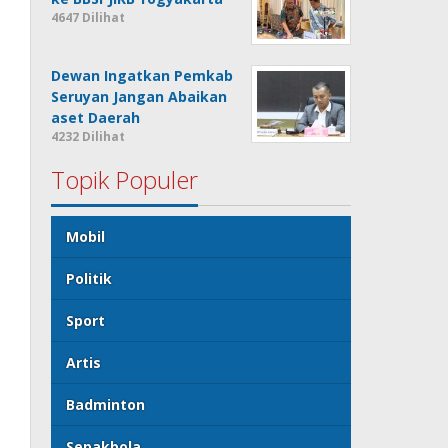
4647 Dilihat
Dewan Ingatkan Pemkab
Seruyan Jangan Abaikan
aset Daerah
4232 Dilihat
Topik Populer
Mobil
Politik
Sport
Artis
Badminton
Sepakbola