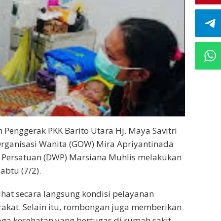
m Penggerak PKK Barito Utara Hj. Maya Savitri
ganisasi Wanita (GOW) Mira Apriyantinada
a Persatuan (DWP) Marsiana Muhlis melakukan
btu (7/2).
hat secara langsung kondisi pelayanan
akat. Selain itu, rombongan juga memberikan
aga kesehatan yang bertugas di rumah sakit