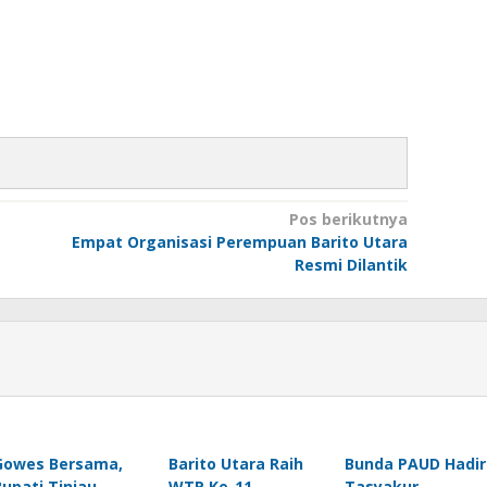
Pos berikutnya
Empat Organisasi Perempuan Barito Utara
Resmi Dilantik
Gowes Bersama,
Barito Utara Raih
Bunda PAUD Hadir
Bupati Tinjau
WTP Ke-11
Tasyakur