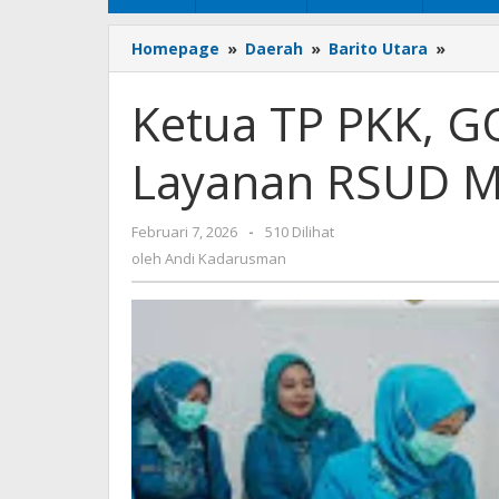
Homepage
»
Daerah
»
Barito Utara
»
Ketua
TP
PKK,
Ketua TP PKK, G
GOW,
dan
Layanan RSUD M
DWP
Tinjau
Layan
Februari 7, 2026
oleh
-
510 Dilihat
RSUD
Andi
oleh
Andi Kadarusman
Muar
Kadarusman
Tewe