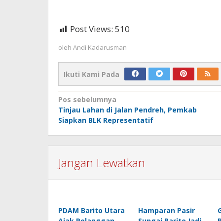
Post Views:
510
oleh
Andi Kadarusman
Ikuti Kami Pada
Navigasi
Pos sebelumnya
Tinjau Lahan di Jalan Pendreh, Pemkab
pos
Siapkan BLK Representatif
Jangan Lewatkan
PDAM Barito Utara
Hamparan Pasir
Ajak Pelanggan
Sungai Barito Jadi