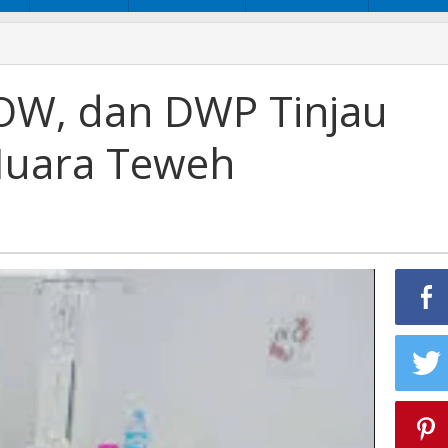
OW, dan DWP Tinjau
uara Teweh
an
a
h