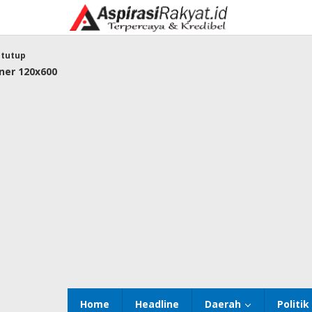
Lewati
ke
konten
tutup
Home
Headline
Daerah
Politik