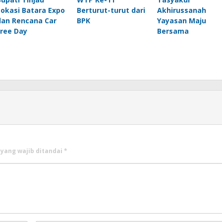
Lokasi Batara Expo
Berturut-turut dari
Akhirussanah
dan Rencana Car
BPK
Yayasan Maju
Free Day
Bersama
 yang wajib ditandai
*