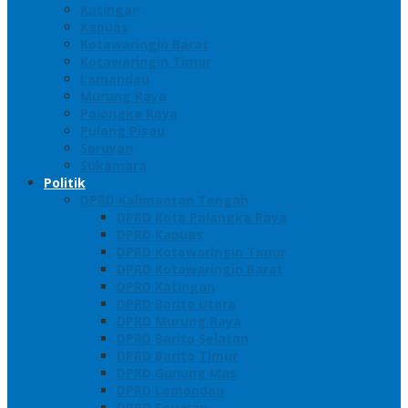
Katingan
Kapuas
Kotawaringin Barat
Kotawaringin Timur
Lamandau
Murung Raya
Palangka Raya
Pulang Pisau
Seruyan
Sukamara
Politik
DPRD Kalimantan Tengah
DPRD Kota Palangka Raya
DPRD Kapuas
DPRD Kotawaringin Timur
DPRD Kotawaringin Barat
DPRD Katingan
DPRD Barito Utara
DPRD Murung Raya
DPRD Barito Selatan
DPRD Barito Timur
DPRD Gunung Mas
DPRD Lamandau
DPRD Seruyan