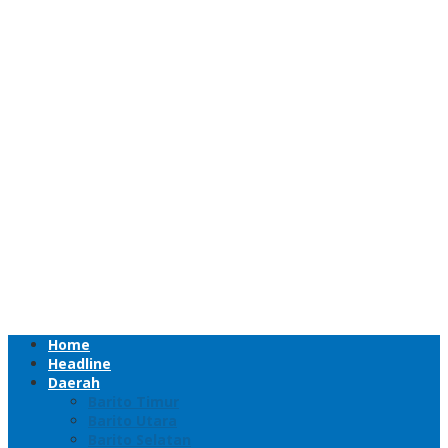
Home
Headline
Daerah
Barito Timur
Barito Utara
Barito Selatan