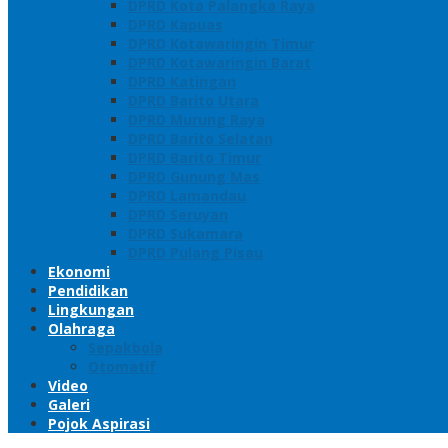
DPRD Kota Palangka Raya
DPRD Kapuas
DPRD Kotawaringin Timur
DPRD Kotawaringin Barat
DPRD Katingan
DPRD Barito Utara
DPRD Murung Raya
DPRD Barito Selatan
DPRD Barito Timur
DPRD Gunung Mas
DPRD Lamandau
DPRD Seruyan
DPRD Sukamara
DPRD Pulang Pisau
Ekonomi
Pendidikan
Lingkungan
Olahraga
Sepakbola
Otomatif
Video
Galeri
Pojok Aspirasi