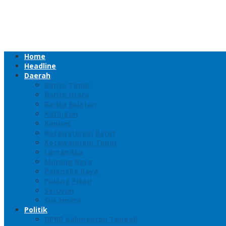
Home
Headline
Daerah
Barito Timur
Barito Utara
Barito Selatan
Katingan
Kapuas
Kotawaringin Barat
Kotawaringin Timur
Lamandau
Murung Raya
Palangka Raya
Pulang Pisau
Seruyan
Sukamara
Politik
DPRD Kalimantan Tengah