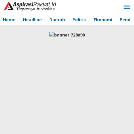
Lewati
ke
konten
Home
Headline
Daerah
Politik
Ekonomi
Pendid