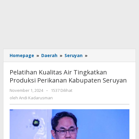
Homepage
»
Daerah
»
Seruyan
»
Pelatihan
Kualitas
Air
Pelatihan Kualitas Air Tingkatkan
Tingkatkan
Produksi Perikanan Kabupaten Seruyan
Produksi
Perikanan
November 1, 2024
oleh
-
1537 Dilihat
Kabupaten
Andi
oleh
Andi Kadarusman
Seruyan
Kadarusman