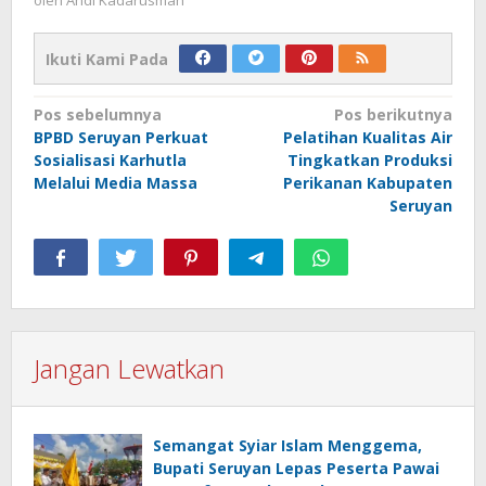
oleh
Andi Kadarusman
Ikuti Kami Pada
Navigasi
Pos sebelumnya
Pos berikutnya
BPBD Seruyan Perkuat
Pelatihan Kualitas Air
pos
Sosialisasi Karhutla
Tingkatkan Produksi
Melalui Media Massa
Perikanan Kabupaten
Seruyan
Jangan Lewatkan
Semangat Syiar Islam Menggema,
Bupati Seruyan Lepas Peserta Pawai