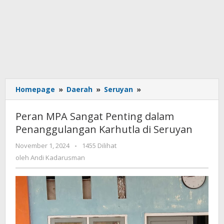
Homepage
»
Daerah
»
Seruyan
»
Peran
MPA
Sangat
Peran MPA Sangat Penting dalam
Penting
Penanggulangan Karhutla di Seruyan
dalam
Penanggulangan
November 1, 2024
oleh
-
1455 Dilihat
Karhutla
Andi
oleh
Andi Kadarusman
di
Kadarusman
Seruyan