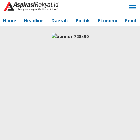
Lewati
ke
konten
Home
Headline
Daerah
Politik
Ekonomi
Pendid