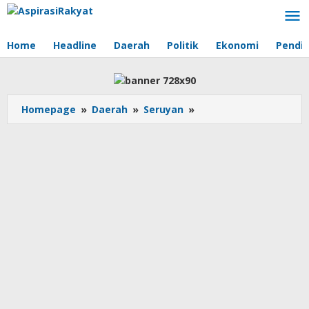
Lewati
ke
konten
Home
Headline
Daerah
Politik
Ekonomi
Pendid
Homepage
»
Daerah
»
Seruyan
»
Pemerintah
Kabupaten
Seruyan
Gelar
Apel
Hari
Kesadaran
Nasional