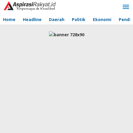
Lewati
ke
konten
Home
Headline
Daerah
Politik
Ekonomi
Pendid