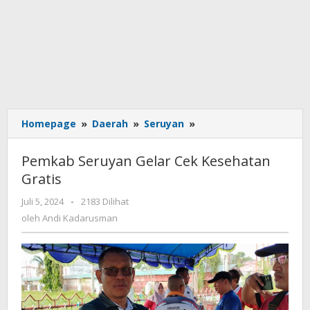
Homepage
»
Daerah
»
Seruyan
»
Pemkab
Seruyan
Gelar
Pemkab Seruyan Gelar Cek Kesehatan
Cek
Gratis
Kesehatan
Gratis
Juli 5, 2024
oleh
-
2183 Dilihat
Andi
oleh
Andi Kadarusman
Kadarusman