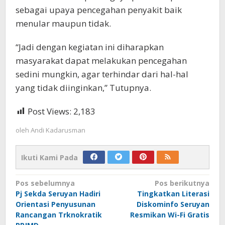
sebagai upaya pencegahan penyakit baik
menular maupun tidak.
“Jadi dengan kegiatan ini diharapkan
masyarakat dapat melakukan pencegahan
sedini mungkin, agar terhindar dari hal-hal
yang tidak diinginkan,” Tutupnya.
Post Views:
2,183
oleh
Andi Kadarusman
Ikuti Kami Pada
Navigasi
Pos sebelumnya
Pos berikutnya
Pj Sekda Seruyan Hadiri
Tingkatkan Literasi
pos
Orientasi Penyusunan
Diskominfo Seruyan
Rancangan Trknokratik
Resmikan Wi-Fi Gratis