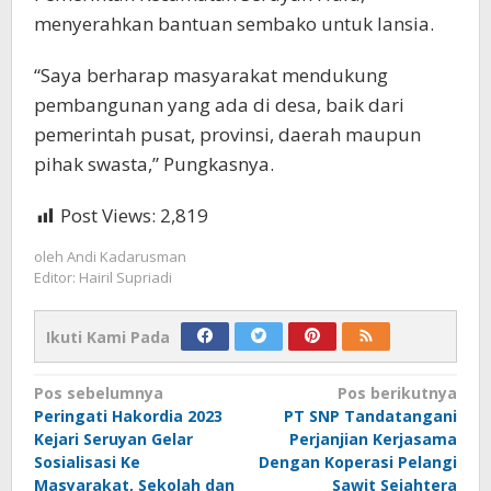
menyerahkan bantuan sembako untuk lansia.
“Saya berharap masyarakat mendukung
pembangunan yang ada di desa, baik dari
pemerintah pusat, provinsi, daerah maupun
pihak swasta,” Pungkasnya.
Post Views:
2,819
oleh
Andi Kadarusman
Editor: Hairil Supriadi
Ikuti Kami Pada
Navigasi
Pos sebelumnya
Pos berikutnya
Peringati Hakordia 2023
PT SNP Tandatangani
pos
Kejari Seruyan Gelar
Perjanjian Kerjasama
Sosialisasi Ke
Dengan Koperasi Pelangi
Masyarakat, Sekolah dan
Sawit Sejahtera