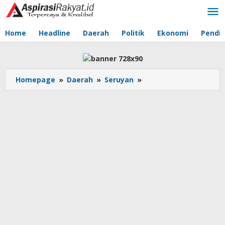
Lewati
ke
konten
Home
Headline
Daerah
Politik
Ekonomi
Pendid
Homepage
»
Daerah
»
Seruyan
»
Pj
Bupati
Seruyan
Tinjau
Langsung
Jembatan
Sei
Mandahan