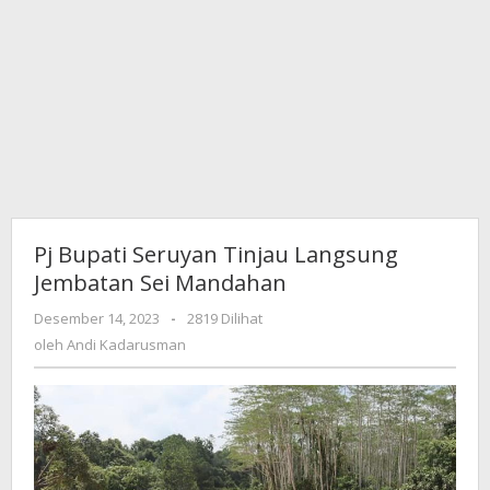
Pj Bupati Seruyan Tinjau Langsung
Jembatan Sei Mandahan
Desember 14, 2023
oleh
-
2819 Dilihat
Andi
oleh
Andi Kadarusman
Kadarusman