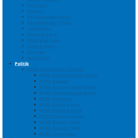
Katingan
Kapuas
Kotawaringin Barat
Kotawaringin Timur
Lamandau
Murung Raya
Palangka Raya
Pulang Pisau
Seruyan
Sukamara
Politik
DPRD Kalimantan Tengah
DPRD Kota Palangka Raya
DPRD Kapuas
DPRD Kotawaringin Timur
DPRD Kotawaringin Barat
DPRD Katingan
DPRD Barito Utara
DPRD Murung Raya
DPRD Barito Selatan
DPRD Barito Timur
DPRD Gunung Mas
DPRD Lamandau