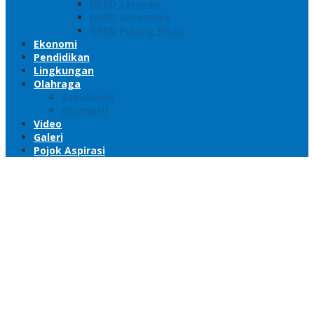
DPRD Seruyan
DPRD Sukamara
DPRD Pulang Pisau
Ekonomi
Pendidikan
Lingkungan
Olahraga
Sepakbola
Otomatif
Video
Galeri
Pojok Aspirasi