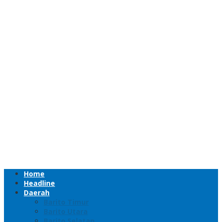
Home
Headline
Daerah
Barito Timur
Barito Utara
Barito Selatan