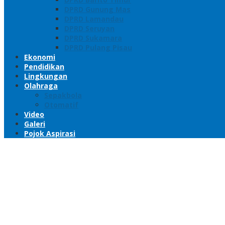
DPRD Gunung Mas
DPRD Lamandau
DPRD Seruyan
DPRD Sukamara
DPRD Pulang Pisau
Ekonomi
Pendidikan
Lingkungan
Olahraga
Sepakbola
Otomatif
Video
Galeri
Pojok Aspirasi