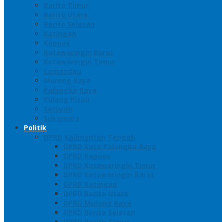
Barito Timur
Barito Utara
Barito Selatan
Katingan
Kapuas
Kotawaringin Barat
Kotawaringin Timur
Lamandau
Murung Raya
Palangka Raya
Pulang Pisau
Seruyan
Sukamara
Politik
DPRD Kalimantan Tengah
DPRD Kota Palangka Raya
DPRD Kapuas
DPRD Kotawaringin Timur
DPRD Kotawaringin Barat
DPRD Katingan
DPRD Barito Utara
DPRD Murung Raya
DPRD Barito Selatan
DPRD Barito Timur