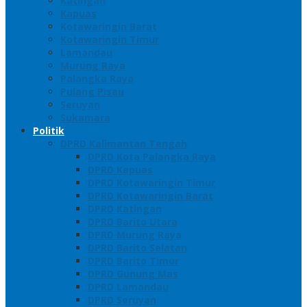
Katingan
Kapuas
Kotawaringin Barat
Kotawaringin Timur
Lamandau
Murung Raya
Palangka Raya
Pulang Pisau
Seruyan
Sukamara
Politik
DPRD Kalimantan Tengah
DPRD Kota Palangka Raya
DPRD Kapuas
DPRD Kotawaringin Timur
DPRD Kotawaringin Barat
DPRD Katingan
DPRD Barito Utara
DPRD Murung Raya
DPRD Barito Selatan
DPRD Barito Timur
DPRD Gunung Mas
DPRD Lamandau
DPRD Seruyan