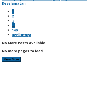
Keselamatan
1
2
3
…
140
Berikutnya
No More Posts Available.
No more pages to load.
View More