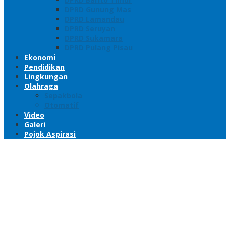
DPRD Gunung Mas
DPRD Lamandau
DPRD Seruyan
DPRD Sukamara
DPRD Pulang Pisau
Ekonomi
Pendidikan
Lingkungan
Olahraga
Sepakbola
Otomatif
Video
Galeri
Pojok Aspirasi