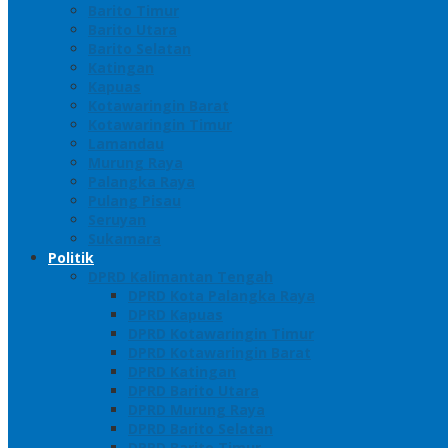
Barito Timur
Barito Utara
Barito Selatan
Katingan
Kapuas
Kotawaringin Barat
Kotawaringin Timur
Lamandau
Murung Raya
Palangka Raya
Pulang Pisau
Seruyan
Sukamara
Politik
DPRD Kalimantan Tengah
DPRD Kota Palangka Raya
DPRD Kapuas
DPRD Kotawaringin Timur
DPRD Kotawaringin Barat
DPRD Katingan
DPRD Barito Utara
DPRD Murung Raya
DPRD Barito Selatan
DPRD Barito Timur