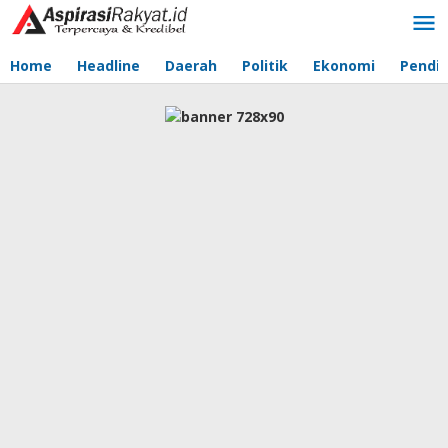
Lewati
ke
konten
Home
Headline
Daerah
Politik
Ekonomi
Pendid