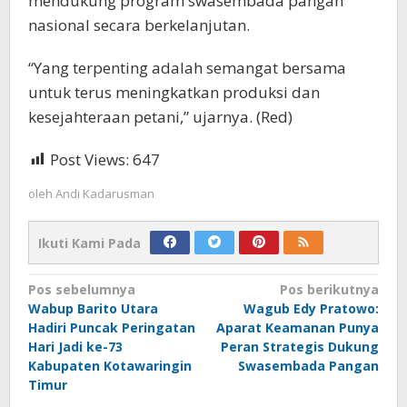
mendukung program swasembada pangan
nasional secara berkelanjutan.
“Yang terpenting adalah semangat bersama
untuk terus meningkatkan produksi dan
kesejahteraan petani,” ujarnya. (Red)
Post Views:
647
oleh
Andi Kadarusman
Ikuti Kami Pada
Navigasi
Pos sebelumnya
Pos berikutnya
Wabup Barito Utara
Wagub Edy Pratowo:
pos
Hadiri Puncak Peringatan
Aparat Keamanan Punya
Hari Jadi ke-73
Peran Strategis Dukung
Kabupaten Kotawaringin
Swasembada Pangan
Timur