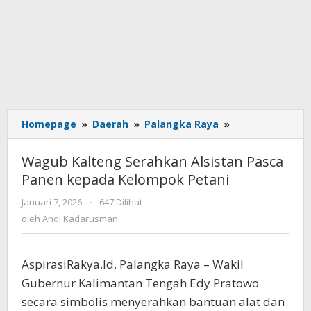
Homepage
»
Daerah
»
Palangka Raya
»
Wagub
Kalteng
Serahkan
Wagub Kalteng Serahkan Alsistan Pasca
Alsistan
Panen kepada Kelompok Petani
Pasca
Panen
Januari 7, 2026
oleh
-
647 Dilihat
kepada
Andi
oleh
Andi Kadarusman
Kelompok
Kadarusman
Petani
AspirasiRakya.Id, Palangka Raya – Wakil
Gubernur Kalimantan Tengah Edy Pratowo
secara simbolis menyerahkan bantuan alat dan