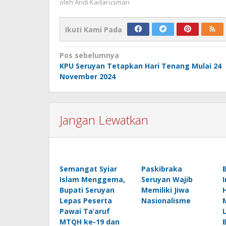
oleh
Andi Kadarusman
Ikuti Kami Pada
Navigasi
Pos sebelumnya
KPU Seruyan Tetapkan Hari Tenang Mulai 24
pos
November 2024
Jangan Lewatkan
Semangat Syiar
Paskibraka
Islam Menggema,
Seruyan Wajib
Bupati Seruyan
Memiliki Jiwa
Lepas Peserta
Nasionalisme
Pawai Ta’aruf
MTQH ke-19 dan