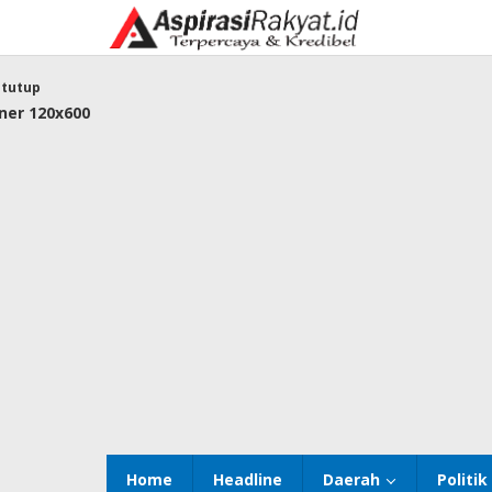
Lewati
ke
konten
tutup
Home
Headline
Daerah
Politik