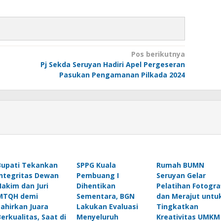
Pos berikutnya
Pj Sekda Seruyan Hadiri Apel Pergeseran
Pasukan Pengamanan Pilkada 2024
Bupati Tekankan
SPPG Kuala
Rumah BUMN
Integritas Dewan
Pembuang I
Seruyan Gelar
Hakim dan Juri
Dihentikan
Pelatihan Fotogra
MTQH demi
Sementara, BGN
dan Merajut untu
Lahirkan Juara
Lakukan Evaluasi
Tingkatkan
Berkualitas, Saat di
Menyeluruh
Kreativitas UMKM