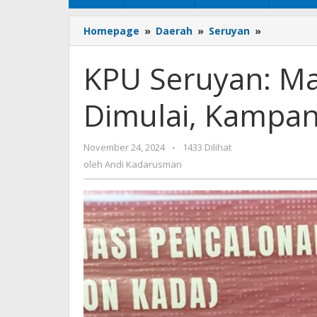
Homepage
»
Daerah
»
Seruyan
»
KPU
Seruyan:
Masa
KPU Seruyan: Ma
Tenang
Pilkada
Dimulai, Kampan
Dimulai,
Kampanye
Dilarang
November 24, 2024
oleh
-
1433 Dilihat
Andi
oleh
Andi Kadarusman
Kadarusman